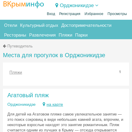
ВКрым
инфо
Орджоникидзе
Вход
Регистрация
Избранное
Просмотры
Отели
Культурный отдых
Достопримечательности
Рестораны
Развлечения
Пляжи
Парки
Путеводитель
Места для прогулок в Орджоникидзе
Пляжи
1
Агатовый пляж
Орджоникидзе
на карте
Для детей на Агатовом пляже самое увлекательное занятие —
это поиск сокровищ в виде небольших камней агата, впрочем, и
некоторые взрослые находят это занятие романтичным. Пляж
считается одним из лучших в Крыму — отсюда открывается