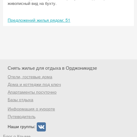
живописный вид на бухту.
Предложений жилья рядом: 51
Снять жилье для отдыха в Орджоникидзе
Отели, гостевые дома
Дома и коттеджи под ключ
Апартаменты посуточно
Базы отдыха
Скидка −5%
Информация о курорте
Хочешь дешевле? Оставь почту и получи
Путеводитель
промокод на первое бронирование!
Наши группы:
Блог о Крыме