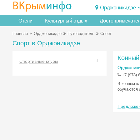
ВКрым
инфо
Орджоникидзе
Отели
Культурный отдых
Достопримечате
Главная
Орджоникидзе
Путеводитель
Спорт
Спорт в Орджоникидзе
Конный
Спортивные клубы
1
Орджоникид
+7 (978) 
В конном к
обучаются 
Предложен