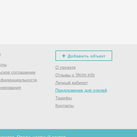
Хочешь дешевле? Оставь почту и получи промокод
первое бронирование!
Получить промокод
е
Добавить объект
рты
О проекте
ьское соглашение
Отзывы о Vkrim.info
нфиденциальности
Личный кабинет
нирования
Предложение для отелей
Тарифы
Контакты
кидзе. Отели, частный сектор.