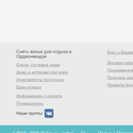
Снять жилье для отдыха в
Блог о Крым
Орджоникидзе
Договор офе
Отели, гостевые дома
Пользовател
Дома и коттеджи под ключ
Политика ко
Апартаменты посуточно
Правила бро
Базы отдыха
Информация о курорте
Путеводитель
Наши группы:
© 2010 - 2026 "В Крым - инфо"
16+
Отдых в Орджони