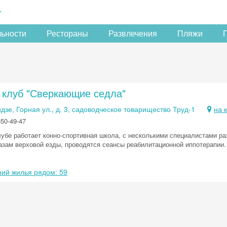
льности
Рестораны
Развлечения
Пляжи
 клуб "Сверкающие седла"
зе, Горная ул., д. 3, садоводческое товарищество Труд-1
на 
850-49-47
лубе работает конно-спортивная школа, с несколькими специалистами р
азам верховой езды, проводятся сеансы реабилитационной иппотерапии.
ий жилья рядом: 59
Скидка −5%