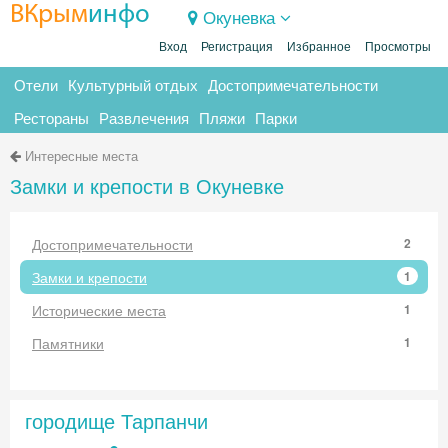
ВКрым
инфо
Окуневка
Вход
Регистрация
Избранное
Просмотры
Отели
Культурный отдых
Достопримечательности
Рестораны
Развлечения
Пляжи
Парки
Интересные места
Замки и крепости в Окуневке
Достопримечательности
2
Замки и крепости
1
Исторические места
1
Памятники
1
городище Тарпанчи