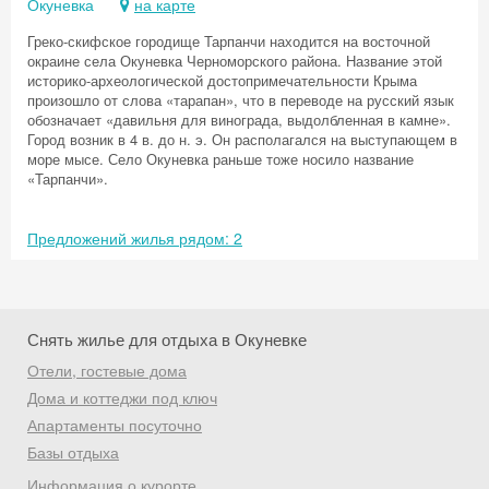
Окуневка
на карте
Греко-скифское городище Тарпанчи находится на восточной
окраине села Окуневка Черноморского района. Название этой
историко-археологической достопримечательности Крыма
произошло от слова «тарапан», что в переводе на русский язык
обозначает «давильня для винограда, выдолбленная в камне».
Город возник в 4 в. до н. э. Он располагался на выступающем в
море мысе. Село Окуневка раньше тоже носило название
«Тарпанчи».
Предложений жилья рядом: 2
Снять жилье для отдыха в Окуневке
Отели, гостевые дома
Дома и коттеджи под ключ
Скидка −5%
Апартаменты посуточно
Базы отдыха
Хочешь дешевле? Оставь почту и получи
промокод на первое бронирование!
Информация о курорте