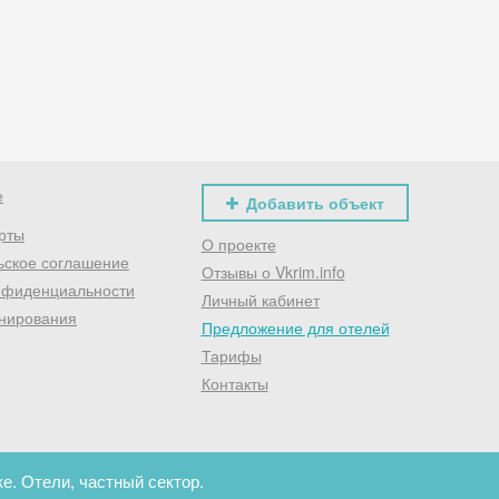
Хочешь дешевле? Оставь почту и получи промокод
первое бронирование!
Получить промокод
е
Добавить объект
рты
О проекте
ьское соглашение
Отзывы о Vkrim.info
нфиденциальности
Личный кабинет
нирования
Предложение для отелей
Тарифы
Контакты
е. Отели, частный сектор.