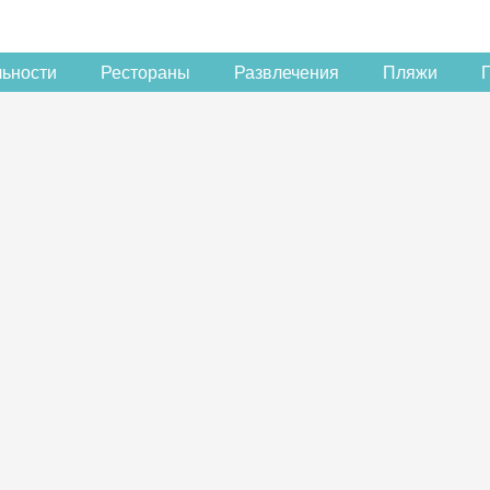
льности
Рестораны
Развлечения
Пляжи
Скидка −5%