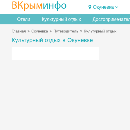
ВКрым
инфо
Окуневка
Отели
Культурный отдых
Достопримечате
Главная
Окуневка
Путеводитель
Культурный отдых
Культурный отдых в Окуневке