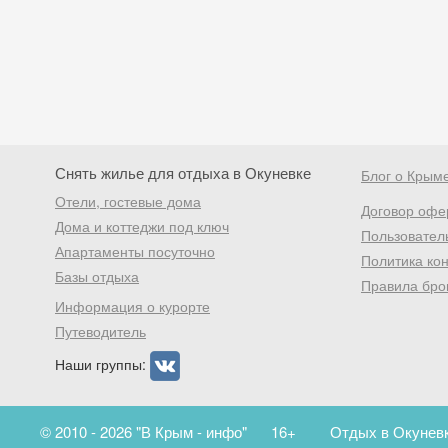
Снять жилье для отдыха в Окуневке
Блог о Крым
Отели, гостевые дома
Договор офе
Дома и коттеджи под ключ
Пользовател
Апартаменты посуточно
Политика ко
Базы отдыха
Правила бро
Информация о курорте
Путеводитель
Наши группы:
© 2010 - 2026 "В Крым - инфо"
16+
Отдых в Окуневк