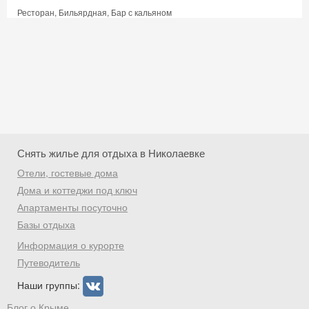
Ресторан, Бильярдная, Бар с кальяном
Снять жилье для отдыха в Николаевке
Отели, гостевые дома
Дома и коттеджи под ключ
Апартаменты посуточно
Базы отдыха
Скидка −5%
Информация о курорте
Хочешь дешевле? Оставь почту и получи
Путеводитель
промокод на первое бронирование!
Наши группы:
Блог о Крыме