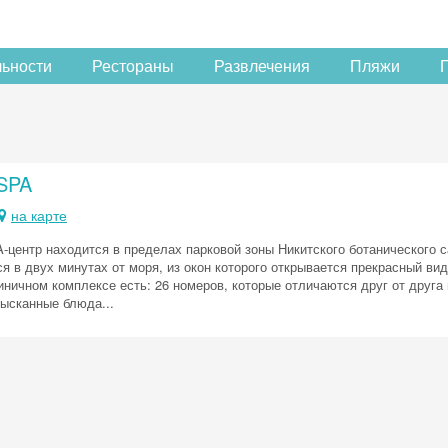
льности
Рестораны
Развлечения
Пляжи
 SPA
на карте
-центр находится в пределах парковой зоны Никитского ботанического с
я в двух минутах от моря, из окон которого открывается прекрасный в
иничном комплексе есть: 26 номеров, которые отличаются друг от друга
зысканные блюда...
Скидка −5%