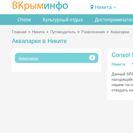
ВКрым
инфо
Никита
Отели
Культурный отдых
Достопримечате
Главная
Никита
Путеводитель
Развлечения
Аквапарки
Аквапарки в Никите
Consol
Аквапарки
1
Никита
Данный SPA
находящийс
нашем гост
отведать и