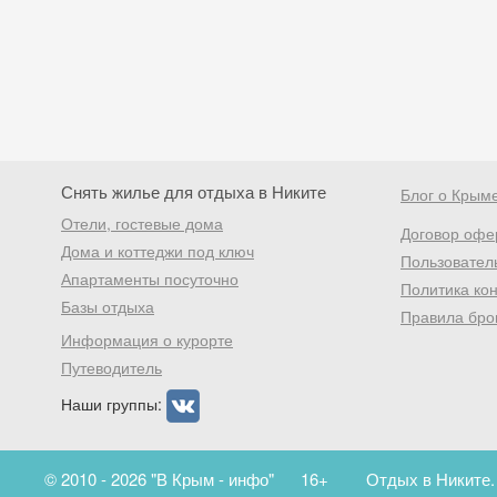
Снять жилье для отдыха в Никите
Блог о Крым
Отели, гостевые дома
Договор офе
Дома и коттеджи под ключ
Пользовател
Апартаменты посуточно
Политика ко
Базы отдыха
Правила бро
Информация о курорте
Путеводитель
Наши группы:
© 2010 - 2026 "В Крым - инфо"
16+
Отдых в Никите.