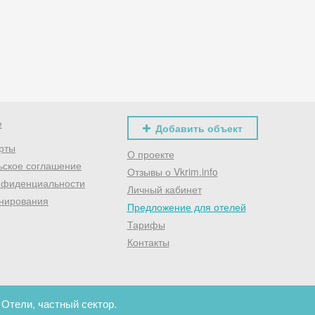
Хочешь дешевле? Оставь почту и получи промокод
первое бронирование!
Получить промокод
е
Добавить объект
рты
О проекте
ьское соглашение
Отзывы о Vkrim.info
нфиденциальности
Личный кабинет
нирования
Предложение для отелей
Тарифы
Контакты
 Отели, частный сектор.