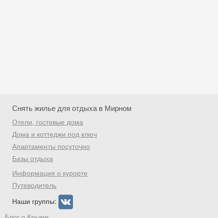
Снять жилье для отдыха в Мирном
Отели, гостевые дома
Дома и коттеджи под ключ
Апартаменты посуточно
Базы отдыха
Скидка −5%
Информация о курорте
Хочешь дешевле? Оставь почту и получи
Путеводитель
промокод на первое бронирование!
Наши группы:
Блог о Крыме