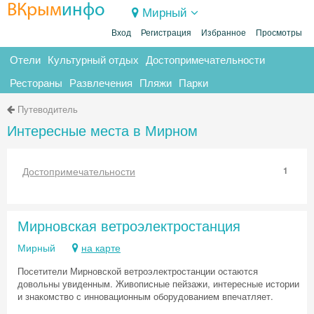
ВКрым
инфо
Мирный
Вход
Регистрация
Избранное
Просмотры
Отели
Культурный отдых
Достопримечательности
Рестораны
Развлечения
Пляжи
Парки
Путеводитель
Интересные места в Мирном
Достопримечательности
1
Мирновская ветроэлектростанция
Мирный
на карте
Посетители Мирновской ветроэлектростанции остаются
довольны увиденным. Живописные пейзажи, интересные истории
и знакомство с инновационным оборудованием впечатляет.