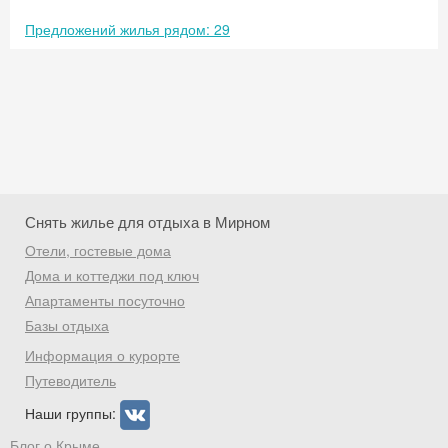
Предложений жилья рядом: 29
Снять жилье для отдыха в Мирном
Отели, гостевые дома
Дома и коттеджи под ключ
Апартаменты посуточно
Базы отдыха
Скидка −5%
Информация о курорте
Хочешь дешевле? Оставь почту и получи
Путеводитель
промокод на первое бронирование!
Наши группы:
Блог о Крыме