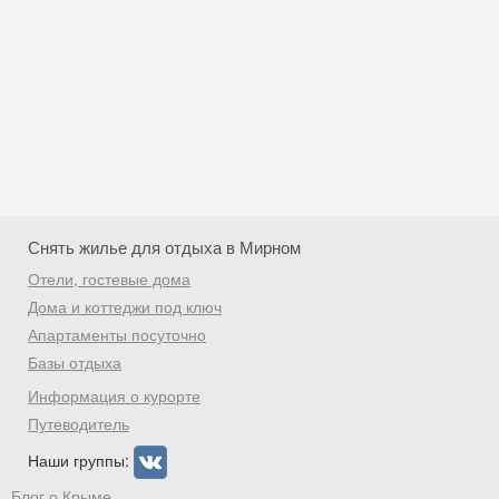
Снять жилье для отдыха в Мирном
Отели, гостевые дома
Дома и коттеджи под ключ
Апартаменты посуточно
Базы отдыха
Скидка −5%
Информация о курорте
Хочешь дешевле? Оставь почту и получи
Путеводитель
промокод на первое бронирование!
Наши группы:
Блог о Крыме