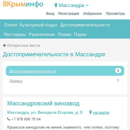
ВКрым
инфо
Массандра
Вход
Регистрация
Избранное
Просмотры
Отели
Культурный отдых
Достопримечательности
Рестораны
Развлечения
Пляжи
Парки
Интересные места
Достопримечательности в Массандре
Достопримечательности
6
Храмы
1
Массандровский винзавод
Массандра, ул. Винодела Егорова, д. 9
на карте
+7 978 936 75 04
Крымское виноделие не менее знаменито, чем пляжи, поэтому