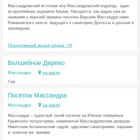
Массандровский источник или Массандровский водопад - один
из крупнейших родников Крыма. Находится, как видно уже из
названия у верхней окраины поселка Верхняя Массандра ниже
Романовского шоссе, ведущего к санаторию Долоссы и дальше в
заповедник.
Предложений жилья рядом: 19
Волшебное Дерево
Массандра
на карте
Сад
Посёлок Массандра
Массандра
на карте
Скидка −5%
Массандра – чудесный тихий поселок на Южном побережье
Хочешь дешевле? Оставь почту и получи
Крымского полуострова, знаменитый Массандровским дворцом,
промокод на первое бронирование!
Никитским ботаническим садом, царскими санаториями, парками
и, конечно же, винами.