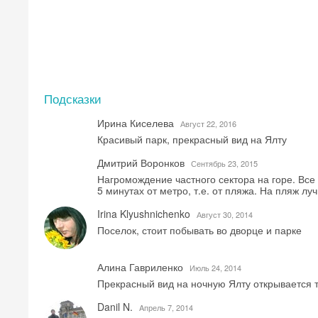
Подсказки
Ирина Киселева
Август 22, 2016
Красивый парк, прекрасный вид на Ялту
Дмитрий Воронков
Сентябрь 23, 2015
Нагромождение частного сектора на горе. Все
5 минутах от метро, т.е. от пляжа. На пляж лу
Irina Klyushnichenko
Август 30, 2014
Поселок, стоит побывать во дворце и парке
Алина Гавриленко
Июль 24, 2014
Прекрасный вид на ночную Ялту открывается 
Danil N.
Aпрель 7, 2014