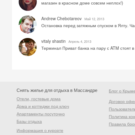
магазин в красном доме совсем неплох!)
Andrew Chebotareov
Май 12, 2013
Остановка перед затяжным спуском в Ялту. Ча
vitaly shastin
Aпрель 4, 2013
Терминал Приват банка на пару с ATM стоят в
Снять жилье для отдыха в Массандре
Блог о Крым
Отели, гостевые дома
Договор офе
Дома и коттеджи под ключ
Пользовател
Апартаменты посуточно
Политика ко
Базы отдыха
Правила бро
Информация о курорте