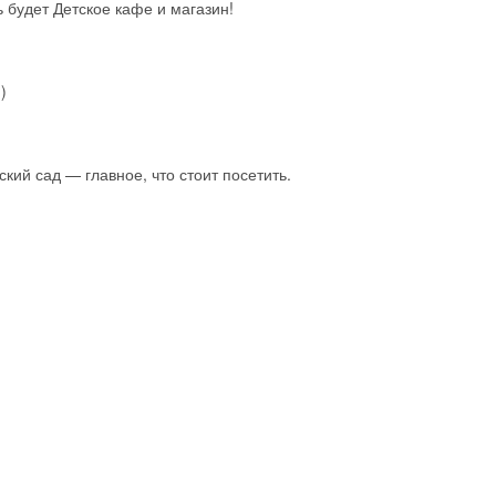
Скидка −5%
 будет Детское кафе и магазин!
Хочешь дешевле? Оставь почту и получи промокод
первое бронирование!
)
Получить промокод
кий сад — главное, что стоит посетить.