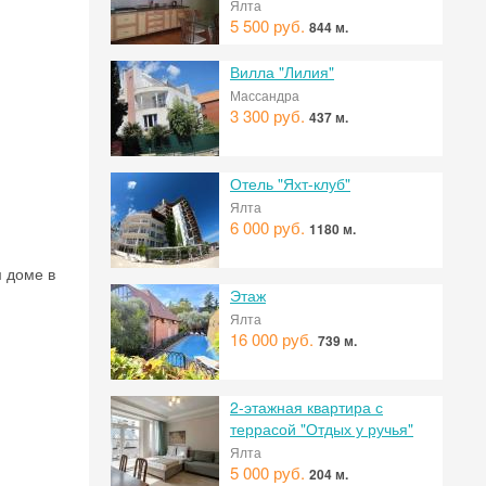
Ялта
5 500 руб.
844 м.
Вилла "Лилия"
Массандра
3 300 руб.
437 м.
Отель "Яхт-клуб"
Ялта
6 000 руб.
1180 м.
м доме в
Этаж
Ялта
16 000 руб.
739 м.
2-этажная квартира с
террасой "Отдых у ручья"
Ялта
5 000 руб.
204 м.