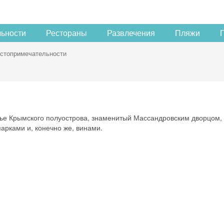
льности
Рестораны
Развлечения
Пляжи
стопримечательности
ье Крымского полуострова, знаменитый Массандровским дворцом,
арками и, конечно же, винами.