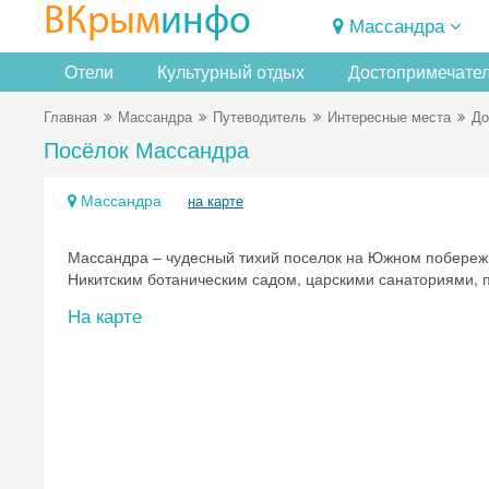
ВКрым
инфо
Массандра
Отели
Культурный отдых
Достопримечате
Главная
Массандра
Путеводитель
Интересные места
До
Посёлок Массандра
Массандра
на карте
Массандра – чудесный тихий поселок на Южном побереж
Никитским ботаническим садом, царскими санаториями, п
На карте