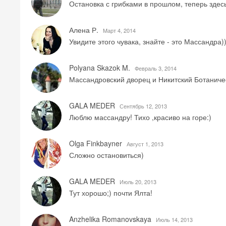
Остановка с грибками в прошлом, теперь здесь
Алена Р.
Mарт 4, 2014
Увидите этого чувака, знайте - это Массандра))
Polyana Skazok M.
Февраль 3, 2014
Массандровский дворец и Никитский Ботаничес
GALA MEDER
Сентябрь 12, 2013
Люблю массандру! Тихо ,красиво на горе:)
Olga Finkbayner
Август 1, 2013
Сложно остановиться)
GALA MEDER
Июль 20, 2013
Тут хорошо;) почти Ялта!
Anzhelika Romanovskaya
Июль 14, 2013