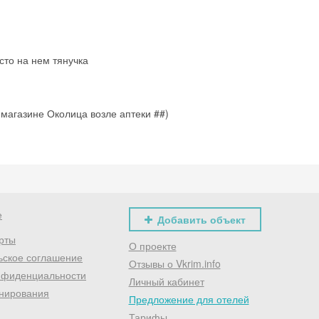
сто на нем тянучка
 магазине Околица возле аптеки ##)
е
Добавить объект
рты
О проекте
ьское соглашение
Отзывы о Vkrim.info
нфиденциальности
Личный кабинет
нирования
Предложение для отелей
Тарифы