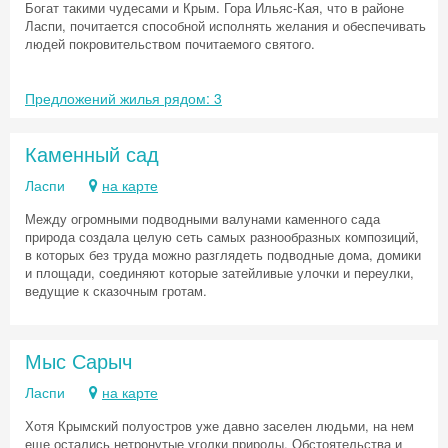
Богат такими чудесами и Крым. Гора Ильяс-Кая, что в районе
Ласпи, почитается способной исполнять желания и обеспечивать
людей покровительством почитаемого святого.
Предложений жилья рядом: 3
Каменный сад
Ласпи
на карте
Между огромными подводными валунами каменного сада
природа создала целую сеть самых разнообразных композиций,
в которых без труда можно разглядеть подводные дома, домики
и площади, соединяют которые затейливые улочки и переулки,
ведущие к сказочным гротам.
Мыс Сарыч
Ласпи
на карте
Хотя Крымский полуостров уже давно заселен людьми, на нем
еще остались нетронутые уголки природы. Обстоятельства и