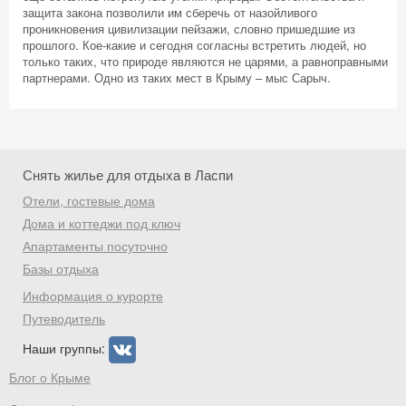
защита закона позволили им сберечь от назойливого
проникновения цивилизации пейзажи, словно пришедшие из
прошлого. Кое-какие и сегодня согласны встретить людей, но
только таких, что природе являются не царями, а равноправными
партнерами. Одно из таких мест в Крыму – мыс Сарыч.
Скидка −5%
Хочешь дешевле? Оставь почту и получи
промокод на первое бронирование!
Снять жилье для отдыха в Ласпи
Отели, гостевые дома
Дома и коттеджи под ключ
Получить промокод
Апартаменты посуточно
Базы отдыха
Информация о курорте
Путеводитель
Наши группы:
Блог о Крыме