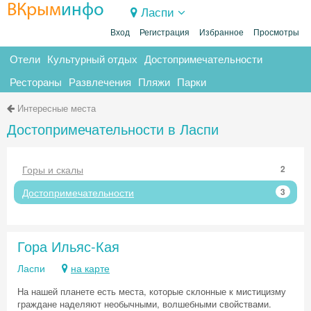
ВКрым
инфо
Ласпи
Вход
Регистрация
Избранное
Просмотры
Отели
Культурный отдых
Достопримечательности
Рестораны
Развлечения
Пляжи
Парки
Интересные места
Достопримечательности в Ласпи
Горы и скалы
2
Достопримечательности
3
Гора Ильяс-Кая
Ласпи
на карте
На нашей планете есть места, которые склонные к мистицизму
граждане наделяют необычными, волшебными свойствами.