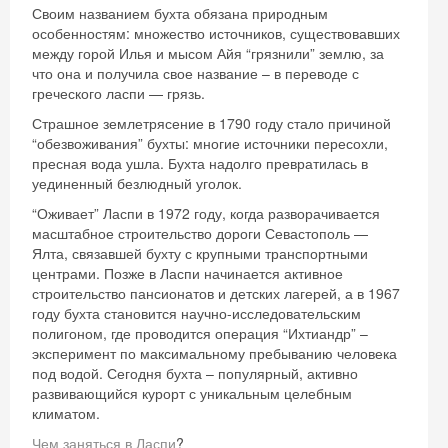
Своим названием бухта обязана природным
особенностям: множество источников, существовавших
между горой Илья и мысом Айя “грязнили” землю, за
что она и получила свое название – в переводе с
греческого ласпи — грязь.
Страшное землетрясение в 1790 году стало причиной
“обезвоживания” бухты: многие источники пересохли,
пресная вода ушла. Бухта надолго превратилась в
уединенный безлюдный уголок.
“Оживает” Ласпи в 1972 году, когда разворачивается
масштабное строительство дороги Севастополь —
Ялта, связавшей бухту с крупными транспортными
центрами. Позже в Ласпи начинается активное
строительство пансионатов и детских лагерей, а в 1967
году бухта становится научно-исследовательским
полигоном, где проводится операция “Ихтиандр” –
эксперимент по максимальному пребыванию человека
под водой. Сегодня бухта – популярный, активно
развивающийся курорт с уникальным целебным
климатом.
Чем заняться в Ласпи
?