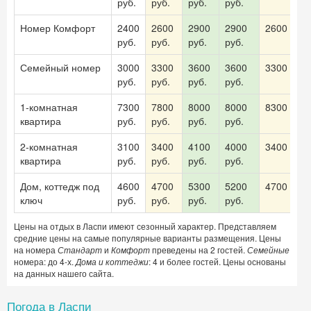
руб.
руб.
руб.
руб.
Номер Комфорт
2400
2600
2900
2900
2600 руб.
Получить промокод
руб.
руб.
руб.
руб.
Семейный номер
3000
3300
3600
3600
3300 руб.
руб.
руб.
руб.
руб.
1-комнатная
7300
7800
8000
8000
8300 руб.
квартира
руб.
руб.
руб.
руб.
2-комнатная
3100
3400
4100
4000
3400 руб.
квартира
руб.
руб.
руб.
руб.
Дом, коттедж под
4600
4700
5300
5200
4700 руб.
ключ
руб.
руб.
руб.
руб.
Цены на отдых в Ласпи имеют сезонный характер. Представляем
средние цены на самые популярные варианты размещения. Цены
на номера
Стандарт
и
Комфорт
преведены на 2 гостей.
Семейные
номера: до 4-х.
Дома и коттеджи
: 4 и более гостей. Цены основаны
на данных нашего сайта.
Погода в Ласпи