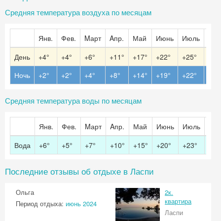
Средняя температура воздуха по месяцам
Янв.
Фев.
Mарт
Aпр.
Май
Июнь
Июль
Авг.
День
+4°
+4°
+6°
+11°
+17°
+22°
+25°
+26
Ночь
+2°
+2°
+4°
+8°
+14°
+19°
+22°
+22
Средняя температура воды по месяцам
Янв.
Фев.
Mарт
Aпр.
Май
Июнь
Июль
Авг.
Вода
+6°
+5°
+7°
+10°
+15°
+20°
+23°
+24
Последние отзывы об отдыхе в Ласпи
Ольга
2к.
квартира
Период отдыха:
июнь 2024
Ласпи