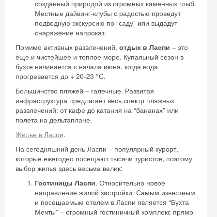
созданный природой из огромных каменных глыб.
Местные дайвинг-клубы с радостью проведут
подводную экскурсию по “саду” или выдадут
снаряжение напрокат.
Помимо активных развлечений,
отдых в Ласпи
– это
еще и чистейшее и теплое море. Купальный сезон в
бухте начинается с начала июня, когда вода
прогревается до + 20-23 °C.
Большинство пляжей – галечные. Развитая
инфраструктура предлагает весь спектр пляжных
развлечений: от кафе до катания на “бананах” или
полета на дельтаплане.
Жилье в Ласпи
.
На сегодняшний день Ласпи – популярный курорт,
которые ежегодно посещают тысячи туристов, поэтому
выбор жилья здесь весьма велик:
Гостиницы Ласпи
. Относительно новое
направление жилой застройки. Самым известным
и посещаемым отелем в Ласпи является “Бухта
Мечты” – огромный гостиничный комплекс прямо