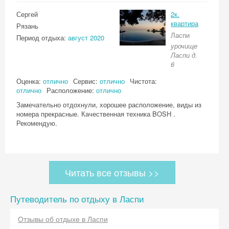
Сергей
2к.
квартира
Рязань
Ласпи
Период отдыха:
август 2020
урочище
Ласпи д.
6
Оценка:
отлично
Сервис:
отлично
Чистота:
отлично
Расположение:
отлично
Замечательно отдохнули, хорошее расположение, виды из
номера прекрасные. Качественная техника BOSH .
Рекомендую.
Читать все отзывы >>
Путеводитель по отдыху в Ласпи
Отзывы об отдыхе в Ласпи