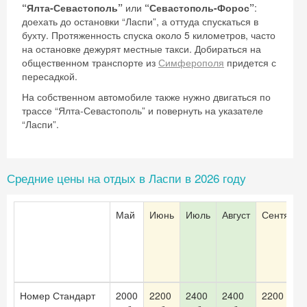
“Ялта-Севастополь”
или
“Севастополь-Форос”
:
доехать до остановки “Ласпи”, а оттуда спускаться в
бухту. Протяженность спуска около 5 километров, часто
на остановке дежурят местные такси. Добираться на
общественном транспорте из
Симферополя
придется с
пересадкой.
На собственном автомобиле также нужно двигаться по
трассе “Ялта-Севастополь” и повернуть на указателе
“Ласпи”.
Средние цены на отдых в Ласпи в 2026 году
Май
Июнь
Июль
Август
Сентябрь
Скидка −5%
Хочешь дешевле? Оставь почту и получи
промокод на первое бронирование!
Номер Стандарт
2000
2200
2400
2400
2200 руб.