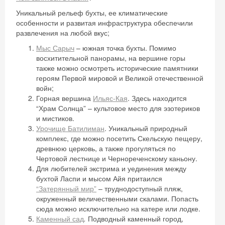
Уникальный рельеф бухты, ее климатические
особенности и развитая инфраструктура обеспечили
развлечения на любой вкус;
Мыс Сарыч
– южная точка бухты. Помимо
восхитительной панорамы, на вершине горы
также можно осмотреть исторические памятники
героям Первой мировой и Великой отечественной
войн;
Горная вершина
Ильяс-Кая
. Здесь находится
“Храм Солнца” – культовое место для эзотериков
и мистиков.
Урочище Батилиман
. Уникальный природный
комплекс, где можно посетить Скельскую пещеру,
древнюю церковь, а также прогуляться по
Чертовой лестнице и Чернореченскому каньону.
Для любителей экстрима и уединения между
бухтой Ласпи и мысом Айя притаился
“Затерянный мир”
– труднодоступный пляж,
окруженный величественными скалами. Попасть
сюда можно исключительно на катере или лодке.
Каменный сад
.
Подводный каменный город,