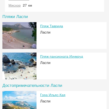
Мисхор
27
км
Пляжи Ласпи
Пляж Таврида
Ласпи
Пляж пансионата Изумруд
Ласпи
Достопримечательности Ласпи
Гора Ильяс-Кая
Ласпи