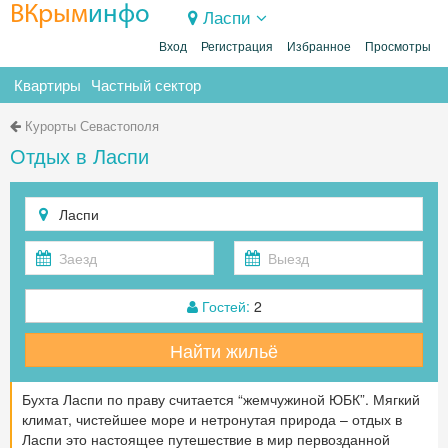
ВКрым
инфо
Ласпи
Вход
Регистрация
Избранное
Просмотры
Квартиры
Частный сектор
Курорты Севастополя
Отдых в Ласпи
Гостей:
2
Найти жильё
Бухта Ласпи по праву считается “жемчужиной ЮБК”. Мягкий
климат, чистейшее море и нетронутая природа – отдых в
Ласпи это настоящее путешествие в мир первозданной