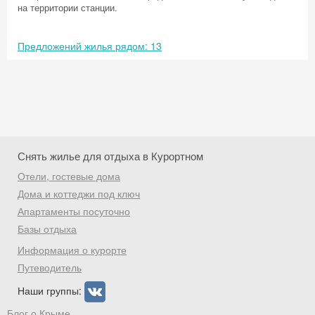
на территории станции.
Предложений жилья рядом: 13
Снять жилье для отдыха в Курортном
Отели, гостевые дома
Дома и коттеджи под ключ
Апартаменты посуточно
Базы отдыха
Скидка −5%
Информация о курорте
Хочешь дешевле? Оставь почту и получи
Путеводитель
промокод на первое бронирование!
Наши группы:
Блог о Крыме