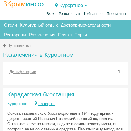
ВКрым
инфо
Курортное
Вход
Регистрация
Избранное
Просмотры
Отели
Культурный отдых
Достопримечательности
Рестораны
Развлечения
Пляжи
Парки
Путеводитель
Развлечения в Курортном
Дельфинарии
1
Карадагская биостанция
Курортное
на карте
Основал карадагскую биостанцию еще в 1914 году приват-
доцент Терентий Иванович Вяземский, великий подвижник.
Отказывая себе во многом, подчас в самом необходимом, он
построил ее на собственные средства. Памятник ему находится