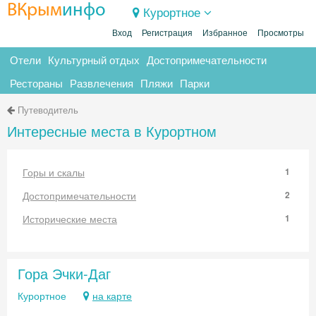
ВКрым
инфо
Курортное
Вход
Регистрация
Избранное
Просмотры
Отели
Культурный отдых
Достопримечательности
Рестораны
Развлечения
Пляжи
Парки
Путеводитель
Интересные места в Курортном
Горы и скалы
1
Достопримечательности
2
Исторические места
1
Гора Эчки-Даг
Курортное
на карте