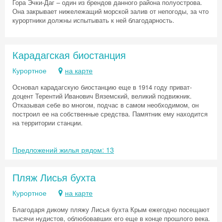
Гора Эчки-Даг – один из брендов данного района полуострова.
Она закрывает нижележащий морской залив от непогоды, за что
курортники должны испытывать к ней благодарность.
Карадагская биостанция
Курортное
на карте
Основал карадагскую биостанцию еще в 1914 году приват-
доцент Терентий Иванович Вяземский, великий подвижник.
Отказывая себе во многом, подчас в самом необходимом, он
построил ее на собственные средства. Памятник ему находится
на территории станции.
Предложений жилья рядом: 13
Пляж Лисья бухта
Курортное
на карте
Благодаря дикому пляжу Лисья бухта Крым ежегодно посещают
тысячи нудистов, облюбовавших его еще в конце прошлого века.