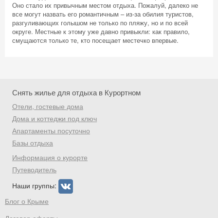
Оно стало их привычным местом отдыха. Пожалуй, далеко не
все могут назвать его романтичным – из-за обилия туристов,
разгуливающих голышом не только по пляжу, но и по всей
округе. Местные к этому уже давно привыкли: как правило,
смущаются только те, кто посещает местечко впервые.
Скидка −5%
Хочешь дешевле? Оставь почту и получи
промокод на первое бронирование!
Снять жилье для отдыха в Курортном
Отели, гостевые дома
Дома и коттеджи под ключ
Получить промокод
Апартаменты посуточно
Базы отдыха
Информация о курорте
Путеводитель
Наши группы:
Блог о Крыме