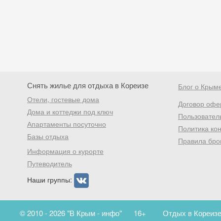
Снять жилье для отдыха в Кореизе
Блог о Крым
Отели, гостевые дома
Договор офе
Дома и коттеджи под ключ
Пользовател
Апартаменты посуточно
Политика ко
Базы отдыха
Правила бро
Информация о курорте
Путеводитель
Наши группы:
© 2010 - 2026 "В Крым - инфо"
16+
Отдых в Кореизе