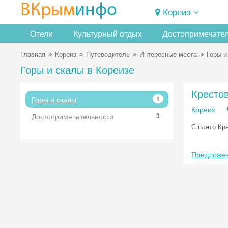
ВКрым
инфо
Кореиз
Отели
Культурный отдых
Достопримечате
Главная
Кореиз
Путеводитель
Интересные места
Горы и
Горы и скалы в Кореизе
Крестов
Горы и скалы
1
Кореиз
Достопримечательности
3
С плато Кр
Предложен