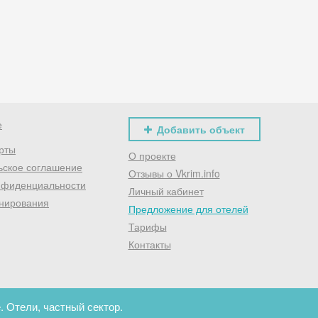
Хочешь дешевле? Оставь почту и получи промокод
первое бронирование!
Получить промокод
е
Добавить объект
рты
О проекте
ьское соглашение
Отзывы о Vkrim.info
нфиденциальности
Личный кабинет
нирования
Предложение для отелей
Тарифы
Контакты
. Отели, частный сектор.