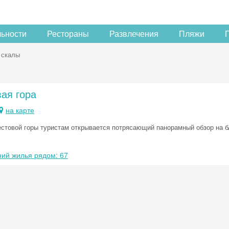
льности
Рестораны
Развлечения
Пляжи
 скалы
ая гора
на карте
естовой горы туристам открывается потрясающий панорамный обзор на 
ий жилья рядом: 67
Скидка −5%