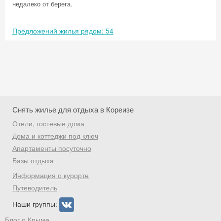
недалеко от берега.
Предложений жилья рядом: 54
Снять жилье для отдыха в Кореизе
Отели, гостевые дома
Дома и коттеджи под ключ
Апартаменты посуточно
Базы отдыха
Скидка −5%
Информация о курорте
Хочешь дешевле? Оставь почту и получи
Путеводитель
промокод на первое бронирование!
Наши группы:
Блог о Крыме