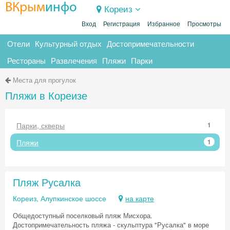
ВКрым
инфо
Кореиз
Вход
Регистрация
Избранное
Просмотры
Отели
Культурный отдых
Достопримечательности
Рестораны
Развлечения
Пляжи
Парки
Места для прогулок
Пляжи в Кореизе
Парки, скверы
1
Пляжи
1
Пляж Русалка
Кореиз, Алупкинское шоссе
на карте
Общедоступный поселковый пляж Мисхора.
Достопримечательность пляжа - скульптура "Русалка" в море