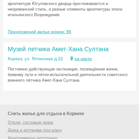
архитектуре Юсуповского дворца прослеживаются и
неороманский стиль, и разные элементы архитектуры эпохи
итальянского Возрождения.
Предложений жилья рядом: 86
Музей летчика Амет-Хана Султана
Кореиз, ул. Ялтинская д.22
на карте
Постоянно действующая экспозиция, посвящённая жизни,
боевому пути и лётно-испытательной деятельности советского
военного лётчика Амет-Хана Султана.
Снять жилье для отдыха в Кореизе
Отели, гостевые дома
Скидка −5%
Дома и коттеджи под ключ
Апартаменты посуточно
Хочешь дешевле? Оставь почту и получи