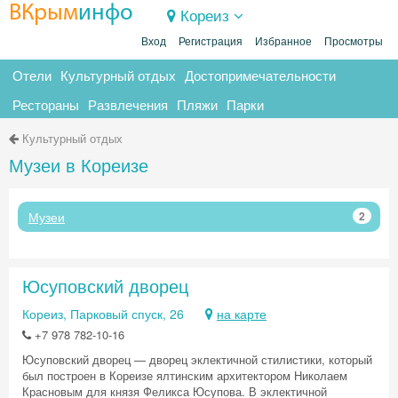
ВКрым
инфо
Кореиз
Вход
Регистрация
Избранное
Просмотры
Отели
Культурный отдых
Достопримечательности
Рестораны
Развлечения
Пляжи
Парки
Культурный отдых
Музеи в Кореизе
Музеи
2
Юсуповский дворец
Кореиз, Парковый спуск, 26
на карте
+7 978 782-10-16
Юсуповский дворец — дворец эклектичной стилистики, который
был построен в Кореизе ялтинским архитектором Николаем
Красновым для князя Феликса Юсупова. В эклектичной