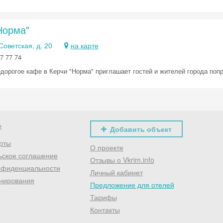
Хочешь дешевле? Оставь почту и получи промокод
первое бронирование!
Норма"
 Советская, д. 20
на карте
7 77 74
Получить промокод
едорогое кафе в Керчи "Норма" приглашает гостей и жителей города поп
е
Добавить объект
рты
О проекте
ьское соглашение
Отзывы о Vkrim.info
нфиденциальности
Личный кабинет
нирования
Предложение для отелей
Тарифы
Контакты