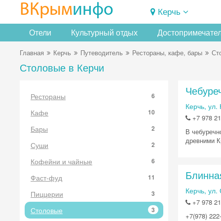
ВКрым
инфо
Керчь
Отели
Культурный отдых
Достопримечате
Главная
Керчь
Путеводитель
Рестораны, кафе, бары
Ст
Столовые в Керчи
Чебуре
Рестораны
6
Керчь, ул.
Кафе
10
+7 978 21
Бары
2
В чебуречн
древними К
Суши
2
Кофейни и чайные
6
Блинна
Фаст-фуд
11
Керчь, ул.
Пиццерии
3
+7 978 21
Столовые
3
+7(978) 222