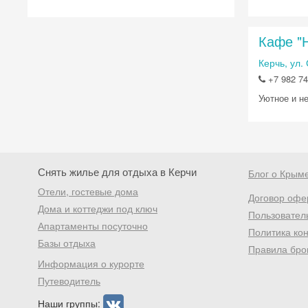
Кафе "
Керчь, ул.
+7 982 74
Уютное и н
Снять жилье для отдыха в Керчи
Блог о Крым
Отели, гостевые дома
Договор офе
Дома и коттеджи под ключ
Пользовател
Апартаменты посуточно
Политика ко
Базы отдыха
Правила бро
Информация о курорте
Путеводитель
Наши группы: