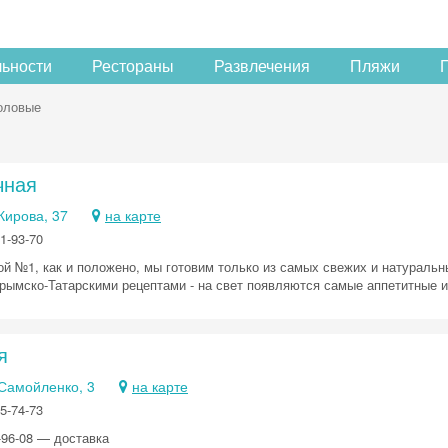
льности
Рестораны
Развлечения
Пляжи
оловые
чная
 Кирова, 37
на карте
1-93-70
ой №1, как и положено, мы готовим только из самых свежих и натураль
рымско-Татарскими рецептами - на свет появляются самые аппетитные и
я
 Самойленко, 3
на карте
5-74-73
Скидка −5%
-96-08 — доставка