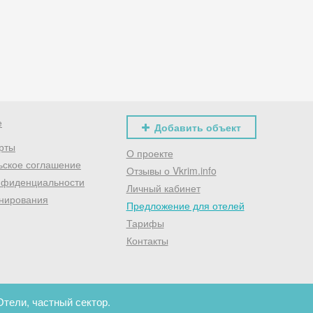
Хочешь дешевле? Оставь почту и получи промокод
первое бронирование!
Получить промокод
е
Добавить объект
рты
О проекте
ьское соглашение
Отзывы о Vkrim.info
нфиденциальности
Личный кабинет
нирования
Предложение для отелей
Тарифы
Контакты
Отели, частный сектор.