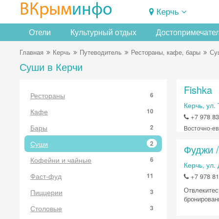
ВКрым
инфо
Керчь
Отели
Культурный отдых
Достопримечате
Главная
Керчь
Путеводитель
Рестораны, кафе, бары
Су
Суши в Керчи
Fishka
Рестораны
6
Керчь, ул.
Кафе
10
+7 978 83
Бары
2
Восточно-ев
Суши
2
Фуджи / 
Кофейни и чайные
6
Керчь, ул.
Фаст-фуд
11
+7 978 81
Отвлекитесь
Пиццерии
3
бронировани
Столовые
3