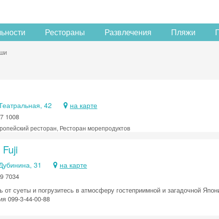
льности
Рестораны
Развлечения
Пляжи
ши
 Театральная, 42
на карте
7 1008
ропейский ресторан, Ресторан морепродуктов
Fuji
 Дубинина, 31
на карте
9 7034
 от суеты и погрузитесь в атмосферу гостеприимной и загадочной Японии
я 099-3-44-00-88
Скидка −5%