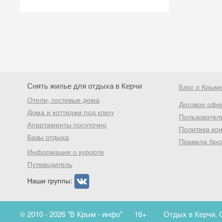
Снять жилье для отдыха в Керчи
Блог о Крым
Отели, гостевые дома
Договор офе
Дома и коттеджи под ключ
Пользовател
Апартаменты посуточно
Политика ко
Базы отдыха
Правила бро
Информация о курорте
Путеводитель
Наши группы:
© 2010 - 2026 "В Крым - инфо"
16+
Отдых в Керчи. 