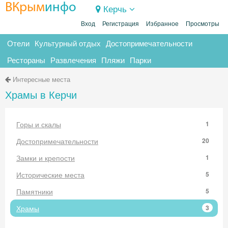
ВКрым
инфо
Керчь
Вход
Регистрация
Избранное
Просмотры
Отели
Культурный отдых
Достопримечательности
Рестораны
Развлечения
Пляжи
Парки
Интересные места
Храмы в Керчи
Горы и скалы
1
Достопримечательности
20
Замки и крепости
1
Исторические места
5
Памятники
5
Храмы
3