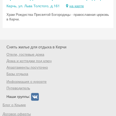
Керчь, ул. Льва Толстого, д.161
на карте
Храм Рождества Пресвятой Богородицы - православная церковь
в Керчи.
Скидка −5%
Хочешь дешевле? Оставь почту и получи
промокод на первое бронирование!
Снять жилье для отдыха в Керчи
Отели, гостевые дома
Дома и коттеджи под ключ
Получить промокод
Апартаменты посуточно
Базы отдыха
Информация о курорте
Путеводитель
Наши группы:
Блог о Крыме
Договор оферты