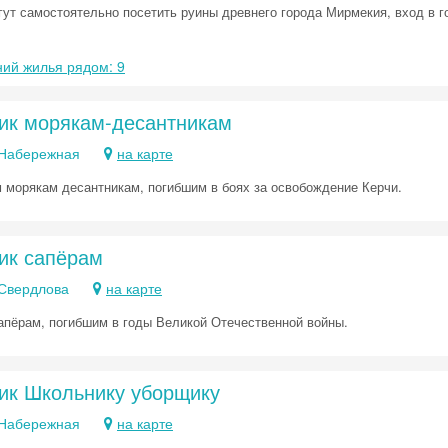
гут самостоятельно посетить руины древнего города Мирмекия, вход в 
ий жилья рядом: 9
Скидка −5%
ик морякам-десантникам
Хочешь дешевле? Оставь почту и получи промокод
. Набережная
на карте
первое бронирование!
 морякам десантникам, погибшим в боях за освобождение Керчи.
Получить промокод
ик сапёрам
. Свердлова
на карте
апёрам, погибшим в годы Великой Отечественной войны.
ик Школьнику уборщику
. Набережная
на карте