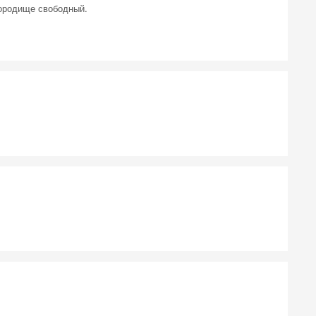
городище свободный.
 на