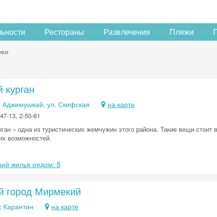
льности
Рестораны
Развлечения
Пляжи
ики
 курган
. Аджимушкай, ул. Скифская
на карте
47-13, 2-50-61
рган – одна из туристических жемчужин этого района. Такие вещи стоит
их возможностей.
ий жилья рядом: 5
й город Мирмекий
с Карантин
на карте