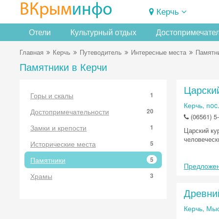
ВКрым
инфо
Керчь
Отели
Культурный отдых
Достопримечате
Главная
Керчь
Путеводитель
Интересные места
Памятн
Памятники в Керчи
Царский
Горы и скалы
1
Керчь, пoc
Достопримечательности
20
(06561) 5-
Замки и крепости
1
Царский ку
человеческ
Исторические места
5
Памятники
5
Предложен
Храмы
3
Древни
Керчь, Мы