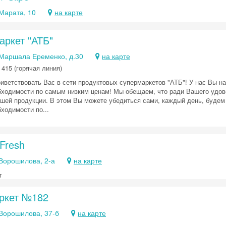
 Марата, 10
на карте
аркет "АТБ"
 Маршала Еременко, д.30
на карте
 415 (горячая линия)
иветствовать Вас в сети продуктовых супермаркетов "АТБ"! У нас Вы н
бходимости по самым низким ценам! Мы обещаем, что ради Вашего удов
ашей продукции. В этом Вы можете убедиться сами, каждый день, будем
ходимости по...
Fresh
Скидка −5%
 Ворошилова, 2-а
на карте
Хочешь дешевле? Оставь почту и получи промокод
первое бронирование!
т
ркет №182
 Ворошилова, 37-б
на карте
Получить промокод