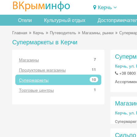
ВКрым
инфо
Керчь
Отели
Культурный отдых
Достопримечате
Главная
Керчь
Путеводитель
Магазины, рынки
Суперма
Супермаркеты в Керчи
Суперм
Магазины
7
Керчь, ул.
Продуктовые магазины
11
+38 0800
Супермаркеты
10
Ассортимент
Торговые центры
1
Магази
Керчь, ул.
Cупермарке
Сильпо 