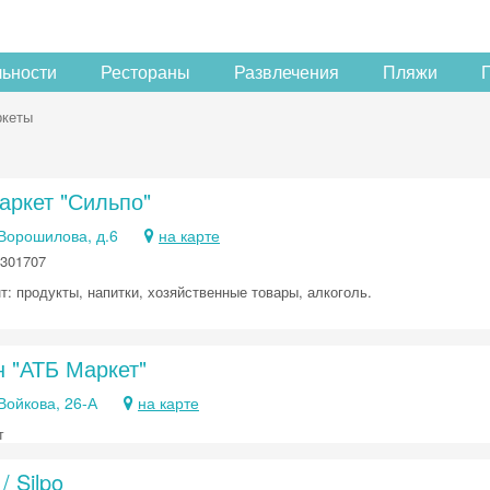
льности
Рестораны
Развлечения
Пляжи
ркеты
аркет "Сильпо"
 Ворошилова, д.6
на карте
 301707
: продукты, напитки, хозяйственные товары, алкоголь.
н "АТБ Маркет"
 Войкова, 26-А
на карте
т
/ Silpo