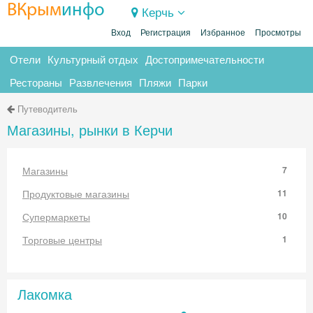
ВКрым
инфо
Керчь
Вход
Регистрация
Избранное
Просмотры
Отели
Культурный отдых
Достопримечательности
Рестораны
Развлечения
Пляжи
Парки
Путеводитель
Магазины, рынки в Керчи
Магазины
7
Продуктовые магазины
11
Супермаркеты
10
Торговые центры
1
Лакомка