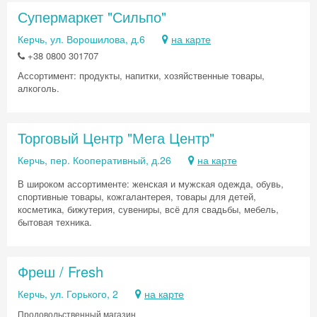
Супермаркет "Сильпо"
Керчь, ул. Ворошилова, д.6
на карте
+38 0800 301707
Ассортимент: продукты, напитки, хозяйственные товары,
алкоголь.
Торговый Центр "Мега Центр"
Скидка −5%
Керчь, пер. Кооперативный, д.26
на карте
Хочешь дешевле? Оставь почту и получи
В широком ассортименте: женская и мужская одежда, обувь,
промокод на первое бронирование!
спортивные товары, кожгалантерея, товары для детей,
косметика, бижутерия, сувениры, всё для свадьбы, мебель,
бытовая техника.
Получить промокод
Фреш / Fresh
Керчь, ул. Горького, 2
на карте
Продовольственный магазин