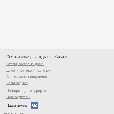
Снять жилье для отдыха в Канаке
Отели, гостевые дома
Дома и коттеджи под ключ
Апартаменты посуточно
Базы отдыха
Скидка −5%
Информация о курорте
Хочешь дешевле? Оставь почту и получи
Путеводитель
промокод на первое бронирование!
Наши группы:
Блог о Крыме