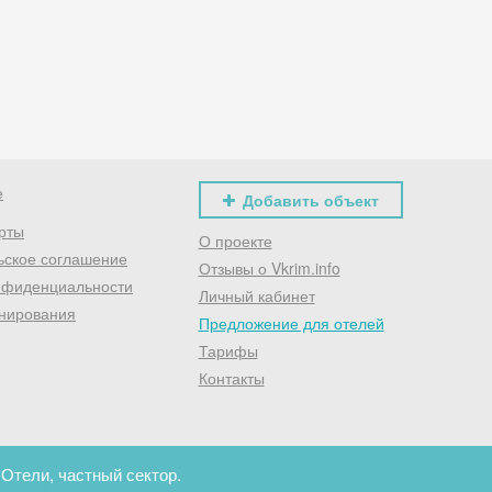
Хочешь дешевле? Оставь почту и получи промокод
первое бронирование!
Получить промокод
е
Добавить объект
рты
О проекте
ьское соглашение
Отзывы о Vkrim.info
нфиденциальности
Личный кабинет
нирования
Предложение для отелей
Тарифы
Контакты
 Отели, частный сектор.