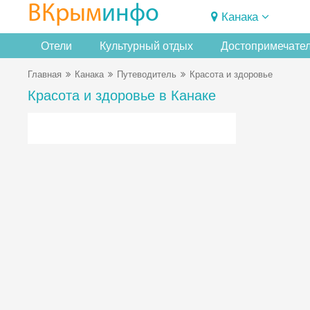
ВКрым
инфо
Канака
Отели
Культурный отдых
Достопримечате
Главная
Канака
Путеводитель
Красота и здоровье
Красота и здоровье в Канаке