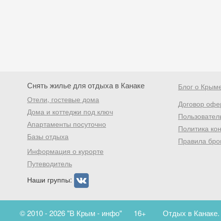
Снять жилье для отдыха в Канаке
Блог о Крым
Отели, гостевые дома
Договор офе
Дома и коттеджи под ключ
Пользовател
Апартаменты посуточно
Политика ко
Базы отдыха
Правила бро
Информация о курорте
Путеводитель
Наши группы:
© 2010 - 2026 "В Крым - инфо"
16+
Отдых в Канаке.