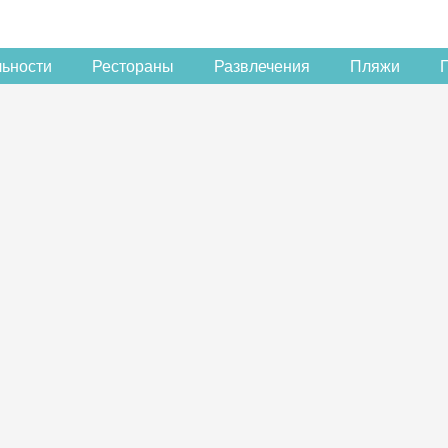
льности
Рестораны
Развлечения
Пляжи
Скидка −5%