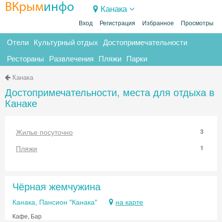
ВКрым
инфо
Канака
Вход
Регистрация
Избранное
Просмотры
Отели
Культурный отдых
Достопримечательности
Рестораны
Развлечения
Пляжи
Парки
Канака
Достопримечательности, места для отдыха в
Канаке
Жилье посуточно
3
Пляжи
1
Чёрная жемчужина
Канака, Пансион "Канака"
на карте
Кафе, Бар