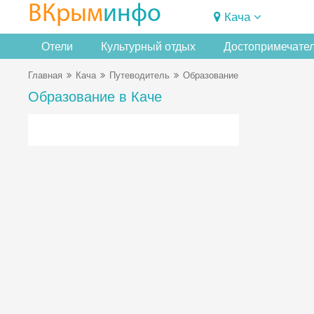
ВКрым
инфо
Кача
Отели
Культурный отдых
Достопримечате
Главная
Кача
Путеводитель
Образование
Образование в Каче