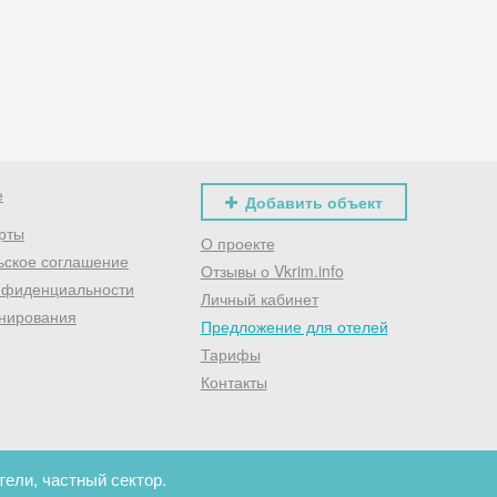
Хочешь дешевле? Оставь почту и получи промокод
первое бронирование!
Получить промокод
е
Добавить объект
рты
О проекте
ьское соглашение
Отзывы о Vkrim.info
нфиденциальности
Личный кабинет
нирования
Предложение для отелей
Тарифы
Контакты
тели, частный сектор.