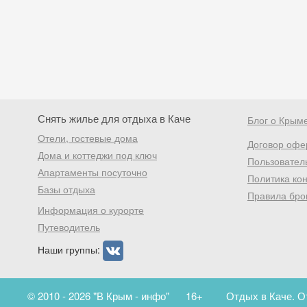
Снять жилье для отдыха в Каче
Блог о Крым
Отели, гостевые дома
Договор офе
Дома и коттеджи под ключ
Пользовател
Апартаменты посуточно
Политика ко
Базы отдыха
Правила бро
Информация о курорте
Путеводитель
Наши группы:
© 2010 - 2026 "В Крым - инфо"
16+
Отдых в Каче. О