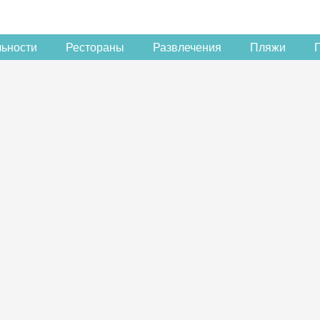
льности
Рестораны
Развлечения
Пляжи
Скидка −5%