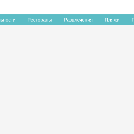
льности
Рестораны
Развлечения
Пляжи
Скидка −5%