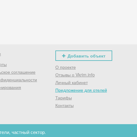
Хочешь дешевле? Оставь почту и получи промокод
первое бронирование!
Получить промокод
е
Добавить объект
рты
О проекте
ьское соглашение
Отзывы о Vkrim.info
нфиденциальности
Личный кабинет
нирования
Предложение для отелей
Тарифы
Контакты
тели, частный сектор.