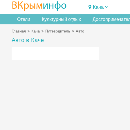
ВКрым
инфо
Кача
Отели
Культурный отдых
Достопримечате
Главная
Кача
Путеводитель
Авто
Авто в Каче