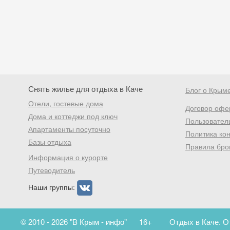
Снять жилье для отдыха в Каче
Блог о Крым
Отели, гостевые дома
Договор офе
Дома и коттеджи под ключ
Пользовател
Апартаменты посуточно
Политика ко
Базы отдыха
Правила бро
Информация о курорте
Путеводитель
Наши группы:
© 2010 - 2026 "В Крым - инфо"
16+
Отдых в Каче. О