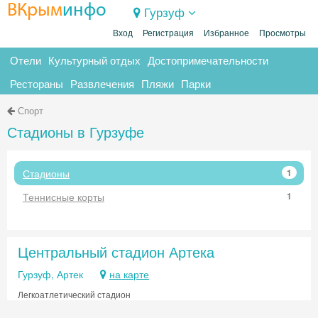
ВКрым
инфо
Гурзуф
Вход
Регистрация
Избранное
Просмотры
Отели
Культурный отдых
Достопримечательности
Рестораны
Развлечения
Пляжи
Парки
Спорт
Стадионы в Гурзуфе
Стадионы
1
Теннисные корты
1
Центральный стадион Артека
Гурзуф, Артек
на карте
Легкоатлетический стадион