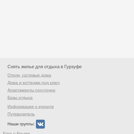
Снять жилье для отдыха в Гурзуфе
Отели, гостевые дома
Дома и коттеджи под ключ
Апартаменты посуточно
Базы отдыха
Скидка −5%
Информация о курорте
Хочешь дешевле? Оставь почту и получи
Путеводитель
промокод на первое бронирование!
Наши группы:
Блог о Крыме