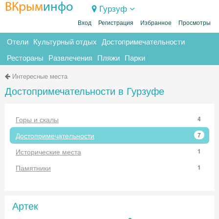
ВКрым
инфо
Гурзуф
Вход
Регистрация
Избранное
Просмотры
Отели
Культурный отдых
Достопримечательности
Рестораны
Развлечения
Пляжи
Парки
Интересные места
Достопримечательности в Гурзуфе
Горы и скалы
4
Достопримечательности
7
Исторические места
1
Памятники
1
Артек