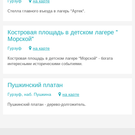
Гурзуф
на карте
Скидка −5%
Стелла главного въезда в лагерь "Артек".
Хочешь дешевле? Оставь почту и получи
промокод на первое бронирование!
Костровая площадь в детском лагере "
Морской"
Гурзуф
на карте
Получить промокод
Костровая площадь в детском лагере "Морской" - богата
интересными историческими событиями.
Пушкинский платан
Гурзуф, наб. Пушкина
на карте
Пушкинский платан - дерево-долгожитель.