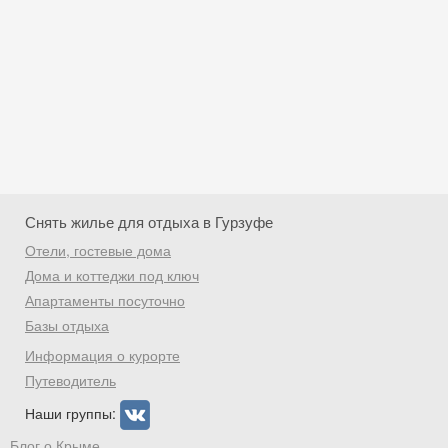
Снять жилье для отдыха в Гурзуфе
Отели, гостевые дома
Дома и коттеджи под ключ
Апартаменты посуточно
Базы отдыха
Скидка −5%
Информация о курорте
Хочешь дешевле? Оставь почту и получи
Путеводитель
промокод на первое бронирование!
Наши группы:
Блог о Крыме