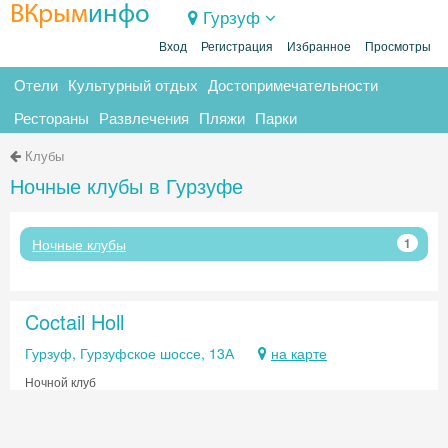
ВКрым
инфо
Гурзуф
Вход
Регистрация
Избранное
Просмотры
Отели
Культурный отдых
Достопримечательности
Рестораны
Развлечения
Пляжи
Парки
Клубы
Ночные клубы в Гурзуфе
Ночные клубы
1
Coctail Holl
Гурзуф, Гурзуфское шоссе, 13А
на карте
Ночной клуб