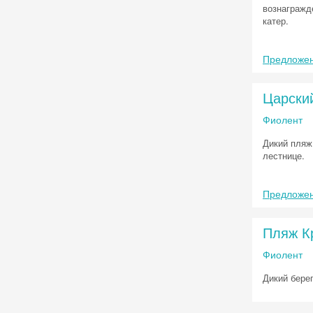
вознагражде
катер.
Предложен
Царски
Фиолент
Дикий пляж
лестнице.
Предложен
Пляж К
Фиолент
Дикий бере