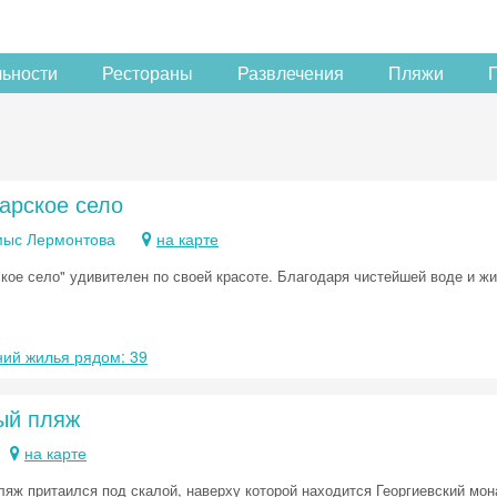
льности
Рестораны
Развлечения
Пляжи
арское село
мыс Лермонтова
на карте
кое село" удивителен по своей красоте. Благодаря чистейшей воде и ж
ий жилья рядом: 39
й пляж
на карте
яж притаился под скалой, наверху которой находится Георгиевский мон