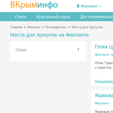
ВКрым
инфо
Фиолент
Отели
Культурный отдых
Достопримечате
Главная
Фиолент
Путеводитель
Места для прогулок
Места для прогулок на Фиоленте
Пляж Ц
Пляжи
4
Фиолент, 
Пляж "Царс
и туристов.
Предложен
Яшмовы
Фиолент
Яшмовый пл