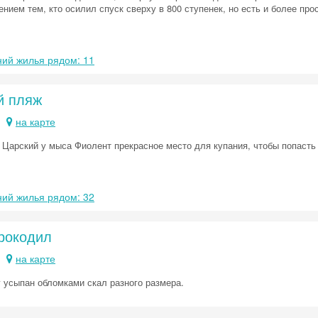
нием тем, кто осилил спуск сверху в 800 ступенек, но есть и более пр
ий жилья рядом: 11
Скидка −5%
Хочешь дешевле? Оставь почту и получи промокод
й пляж
первое бронирование!
на карте
 Царский у мыса Фиолент прекрасное место для купания, чтобы попасть 
Получить промокод
ий жилья рядом: 32
рокодил
на карте
г усыпан обломками скал разного размера.