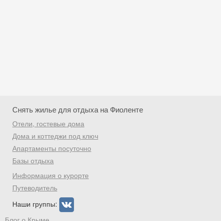
Снять жилье для отдыха на Фиоленте
Отели, гостевые дома
Дома и коттеджи под ключ
Апартаменты посуточно
Базы отдыха
Скидка −5%
Информация о курорте
Хочешь дешевле? Оставь почту и получи
Путеводитель
промокод на первое бронирование!
Наши группы:
Блог о Крыме