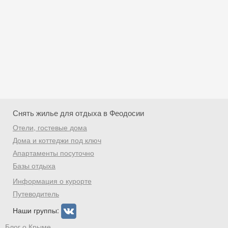
Снять жилье для отдыха в Феодосии
Отели, гостевые дома
Дома и коттеджи под ключ
Апартаменты посуточно
Базы отдыха
Скидка −5%
Информация о курорте
Хочешь дешевле? Оставь почту и получи
Путеводитель
промокод на первое бронирование!
Наши группы:
Блог о Крыме