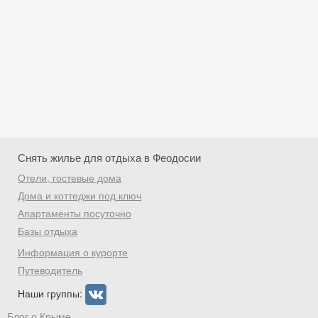
Снять жилье для отдыха в Феодосии
Отели, гостевые дома
Дома и коттеджи под ключ
Апартаменты посуточно
Базы отдыха
Скидка −5%
Информация о курорте
Хочешь дешевле? Оставь почту и получи
Путеводитель
промокод на первое бронирование!
Наши группы:
Блог о Крыме