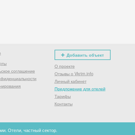
Хочешь дешевле? Оставь почту и получи промокод
первое бронирование!
Получить промокод
е
Добавить объект
рты
О проекте
ьское соглашение
Отзывы о Vkrim.info
нфиденциальности
Личный кабинет
нирования
Предложение для отелей
Тарифы
Контакты
ии. Отели, частный сектор.