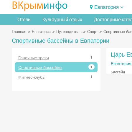
ВКрым
инфо
Евпатория
Отели
Культурный отдых
Достопримечате
Главная
Евпатория
Путеводитель
Спорт
Спортивные ба
Спортивные бассейны в Евпатории
Царь Е
Гоночные треки
1
Евпатория
Спортивные бассейны
1
Бассейн
Фитнес-клубы
1