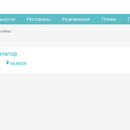
льности
Рестораны
Развлечения
Пляжи
ссейны
впатор
на карте
Скидка −5%