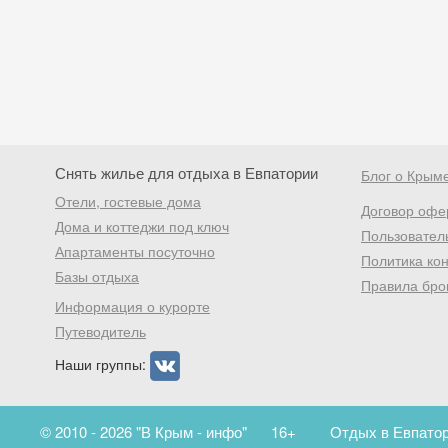
Снять жилье для отдыха в Евпатории
Блог о Крым
Отели, гостевые дома
Договор офе
Дома и коттеджи под ключ
Пользовател
Апартаменты посуточно
Политика ко
Базы отдыха
Правила бро
Информация о курорте
Путеводитель
Наши группы:
© 2010 - 2026 "В Крым - инфо"
16+
Отдых в Евпатор