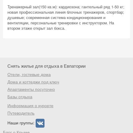
Тренажерный зал(150 кв.м): кардиозона; гантельный ряд 1-50 кг;
новая профессиональная линия блочных тренажеров, спортбар;
душевые; современная система кондиционирования и
вентиляции, персональные тренировки с инструктором. На
втором этаже открыт зал бокса.
Снять жилье для отдыха в Евпатории
Отели, гостевые дома
Дома и коттеджи под ключ
Апартаменты посуточно
Базы отдыха
Скидка −5%
Информация о курорте
Хочешь дешевле? Оставь почту и получи
Путеводитель
промокод на первое бронирование!
Наши группы:
Блог о Крыме