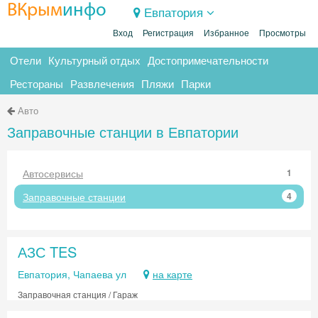
ВКрым
инфо
Евпатория
Вход
Регистрация
Избранное
Просмотры
Отели
Культурный отдых
Достопримечательности
Рестораны
Развлечения
Пляжи
Парки
Авто
Заправочные станции в Евпатории
Автосервисы
1
Заправочные станции
4
АЗС TES
Евпатория, Чапаева ул
на карте
Заправочная станция / Гараж