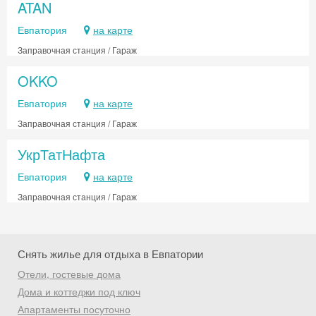
ATAN
Евпатория
на карте
Заправочная станция / Гараж
OKKO
Евпатория
на карте
Заправочная станция / Гараж
УкрТатНафта
Евпатория
на карте
Заправочная станция / Гараж
Снять жилье для отдыха в Евпатории
Отели, гостевые дома
Скидка −5%
Дома и коттеджи под ключ
Апартаменты посуточно
Хочешь дешевле? Оставь почту и получи