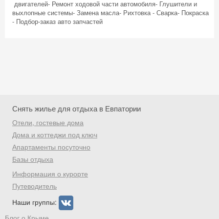
двигателей ​ - Ремонт ходовой части автомобиля ​ - Глушители и
выхлопные системы ​ - Замена масла ​ - Рихтовка ​ - Сварка ​ - Покраска ​
- Подбор-заказ авто запчастей
Снять жилье для отдыха в Евпатории
Отели, гостевые дома
Дома и коттеджи под ключ
Апартаменты посуточно
Базы отдыха
Скидка −5%
Информация о курорте
Хочешь дешевле? Оставь почту и получи
Путеводитель
промокод на первое бронирование!
Наши группы:
Блог о Крыме