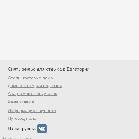
Снять жилье для отдыха в Евпатории
Отели, гостевые дома
Дома и коттеджи под ключ
Апартаменты посуточно
Базы отдыха
Скидка −5%
Информация о курорте
Хочешь дешевле? Оставь почту и получи
Путеводитель
промокод на первое бронирование!
Наши группы:
Блог о Крыме