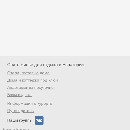
Снять жилье для отдыха в Евпатории
Отели, гостевые дома
Дома и коттеджи под ключ
Апартаменты посуточно
Базы отдыха
Скидка −5%
Информация о курорте
Хочешь дешевле? Оставь почту и получи
Путеводитель
промокод на первое бронирование!
Наши группы:
Блог о Крыме