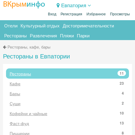
ВКрым
инфо
Евпатория
Вход
Регистрация
Избранное
Просмотры
Отели
Культурный отдых
Достопримечательности
Рестораны
Развлечения
Пляжи
Парки
Рестораны, кафе, бары
Рестораны в Евпатории
Рестораны
11
Кафе
23
Бары
4
Суши
2
Кофейни и чайные
10
Фаст-фуд
13
Пиццерии
8