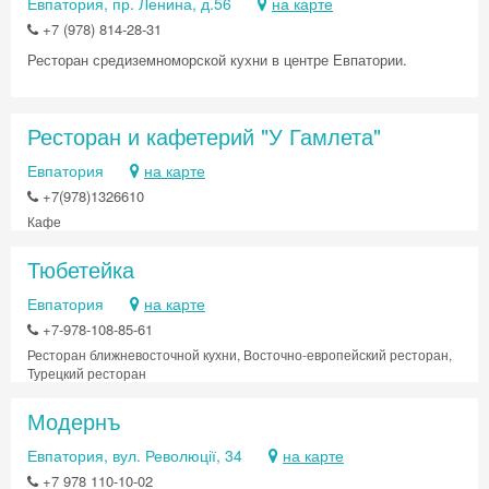
Евпатория, пр. Ленина, д.56
на карте
+7 (978) 814-28-31
Ресторан средиземноморской кухни в центре Евпатории.
Скидка −5%
Ресторан и кафетерий "У Гамлета"
Хочешь дешевле? Оставь почту и получи
Евпатория
на карте
промокод на первое бронирование!
+7(978)1326610
Кафе
Тюбетейка
Получить промокод
Евпатория
на карте
+7-978-108-85-61
Ресторан ближневосточной кухни, Восточно-европейский ресторан,
Турецкий ресторан
Модернъ
Евпатория, вул. Революції, 34
на карте
+7 978 110-10-02