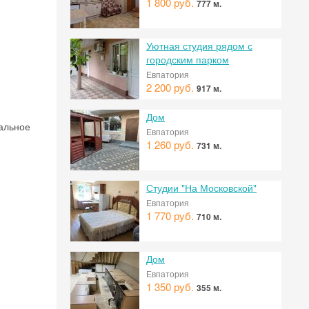
1 800 руб.
777 м.
Уютная студия рядом с
городским парком
Евпатория
2 200 руб.
917 м.
Дом
тальное
Евпатория
1 260 руб.
731 м.
Студии "На Московской"
Евпатория
 на
1 770 руб.
710 м.
Дом
Евпатория
1 350 руб.
355 м.