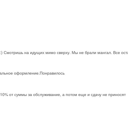
к:) Смотришь на идущих мимо сверху. Мы не брали мангал. Все ос
кальное оформление.Понравилось
Скидка −5%
Хочешь дешевле? Оставь почту и получи промокод
первое бронирование!
10% от суммы за обслуживание, а потом еще и сдачу не приносят
Получить промокод