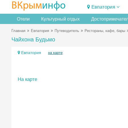
ВКрым
инфо
Евпатория
Отели
Культурный отдых
Достопримечате
Главная
Евпатория
Путеводитель
Рестораны, кафе, бары
Чайхона Будьмо
Евпатория
на карте
На карте