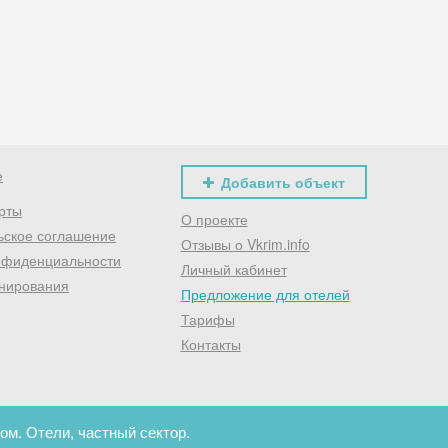
Хочешь дешевле? Оставь почту и получи промокод
первое бронирование!
Получить промокод
е
Добавить объект
рты
О проекте
ьское соглашение
Отзывы о Vkrim.info
нфиденциальности
Личный кабинет
нирования
Предложение для отелей
Тарифы
Контакты
ом. Отели, частный сектор.