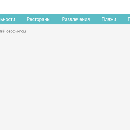
льности
Рестораны
Развлечения
Пляжи
тий серфингом
м
Скидка −5%