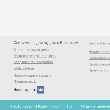
Снять жилье для отдыха в Береговом
Блог о Крым
Отели, гостевые дома
Договор офе
Дома и коттеджи под ключ
Пользовател
Апартаменты посуточно
Политика ко
Базы отдыха
Правила бро
Информация о курорте
Путеводитель
Наши группы:
© 2010 - 2026 "В Крым - инфо"
16+
Отдых в Берегов