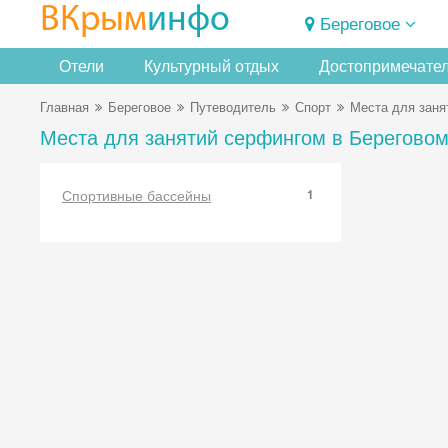
ВКрым
инфо
Береговое
Отели
Культурный отдых
Достопримечате
Главная
Береговое
Путеводитель
Спорт
Места для заня
Места для занятий серфингом в Берегово
Спортивные бассейны
1