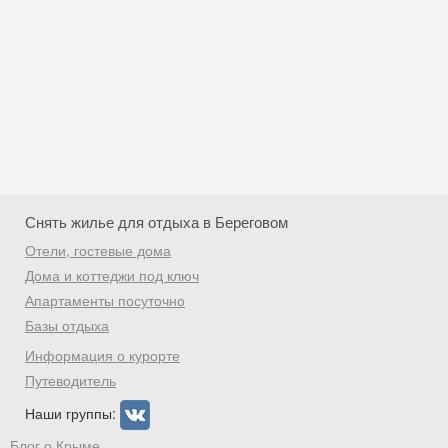
Снять жилье для отдыха в Береговом
Отели, гостевые дома
Дома и коттеджи под ключ
Апартаменты посуточно
Базы отдыха
Скидка −5%
Информация о курорте
Хочешь дешевле? Оставь почту и получи
Путеводитель
промокод на первое бронирование!
Наши группы:
Блог о Крыме