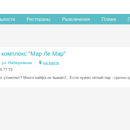
льности
Рестораны
Развлечения
Пляжи
 комплекс "Мар Ле Мар"
, ул. Набережная
на карте
0 77 72
х утомляет? Много кайфа не бывает!.. Если нужен лёгкий пар - срочно 
Скидка −5%