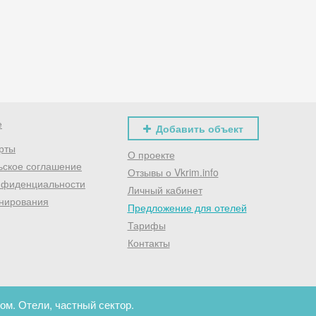
Хочешь дешевле? Оставь почту и получи промокод
первое бронирование!
Получить промокод
е
Добавить объект
рты
О проекте
ьское соглашение
Отзывы о Vkrim.info
нфиденциальности
Личный кабинет
нирования
Предложение для отелей
Тарифы
Контакты
ом. Отели, частный сектор.