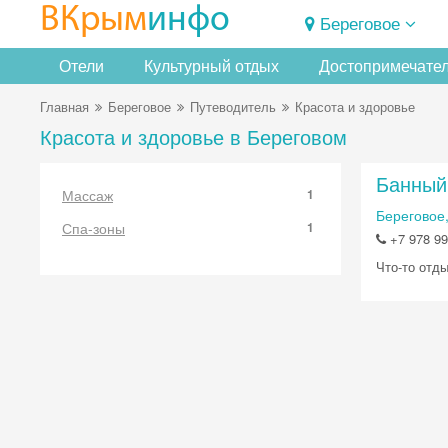
ВКрым
инфо
Береговое
Отели
Культурный отдых
Достопримечате
Главная
Береговое
Путеводитель
Красота и здоровье
Красота и здоровье в Береговом
Банный
Массаж
1
Береговое
Спа-зоны
1
+7 978 99
Что-то отды