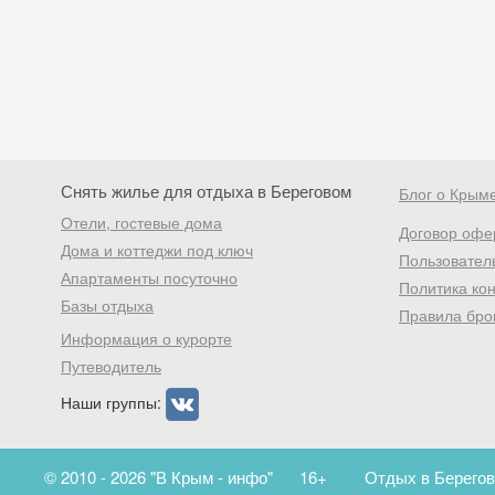
Снять жилье для отдыха в Береговом
Блог о Крым
Отели, гостевые дома
Договор офе
Дома и коттеджи под ключ
Пользовател
Апартаменты посуточно
Политика ко
Базы отдыха
Правила бро
Информация о курорте
Путеводитель
Наши группы:
© 2010 - 2026 "В Крым - инфо"
16+
Отдых в Берегов