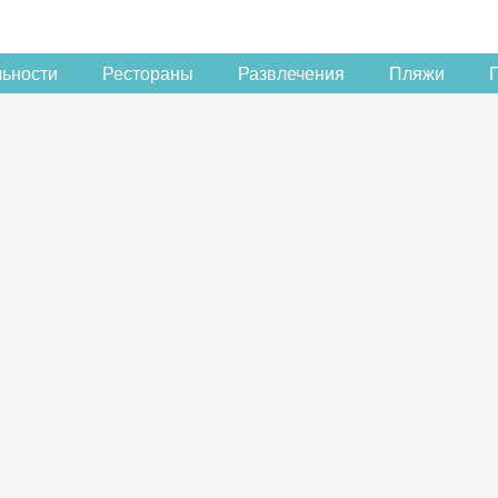
льности
Рестораны
Развлечения
Пляжи
Скидка −5%