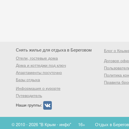
Снять жилье для отдыха в Береговом
Блог о Крым
Отели, гостевые дома
Договор офе
Дома и коттеджи под ключ
Пользовател
Апартаменты посуточно
Политика ко
Базы отдыха
Правила бро
Информация о курорте
Путеводитель
Наши группы:
© 2010 - 2026 "В Крым - инфо"
16+
Отдых в Берегов