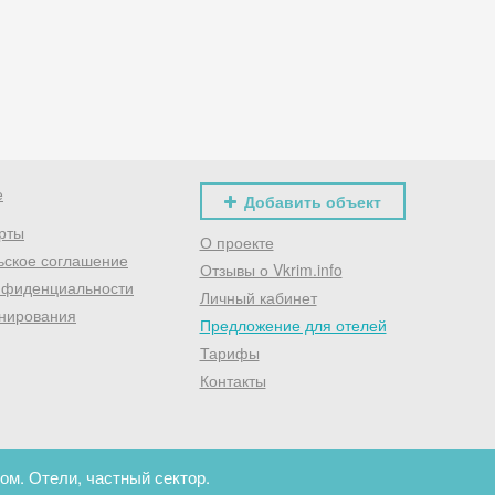
Хочешь дешевле? Оставь почту и получи промокод
первое бронирование!
Получить промокод
е
Добавить объект
рты
О проекте
ьское соглашение
Отзывы о Vkrim.info
нфиденциальности
Личный кабинет
нирования
Предложение для отелей
Тарифы
Контакты
ом. Отели, частный сектор.