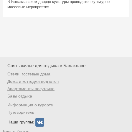
В Балаклавском дворце культуры проводятся культурно-
массовые мероприятия.
Снять жилье для отдыха в Балаклаве
Отели, гостевые дома
Дома и коттеджи под ключ
Апартаменты посуточно
Базы отдыха
Скидка −5%
Информация о курорте
Хочешь дешевле? Оставь почту и получи
Путеводитель
промокод на первое бронирование!
Наши группы:
Блог о Крыме