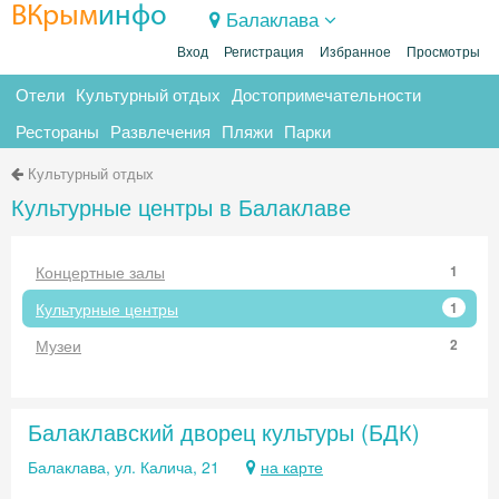
ВКрым
инфо
Балаклава
Вход
Регистрация
Избранное
Просмотры
Отели
Культурный отдых
Достопримечательности
Рестораны
Развлечения
Пляжи
Парки
Культурный отдых
Культурные центры в Балаклаве
Концертные залы
1
Культурные центры
1
Музеи
2
Балаклавский дворец культуры (БДК)
Балаклава, ул. Калича, 21
на карте