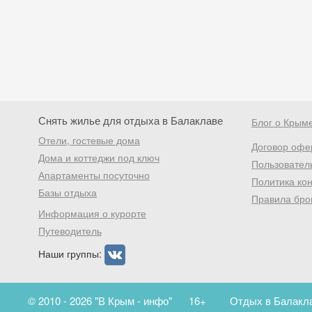
Снять жилье для отдыха в Балаклаве
Блог о Крым
Отели, гостевые дома
Договор офе
Дома и коттеджи под ключ
Пользовател
Апартаменты посуточно
Политика ко
Базы отдыха
Правила бро
Информация о курорте
Путеводитель
Наши группы:
© 2010 - 2026 "В Крым - инфо"
16+
Отдых в Балакла