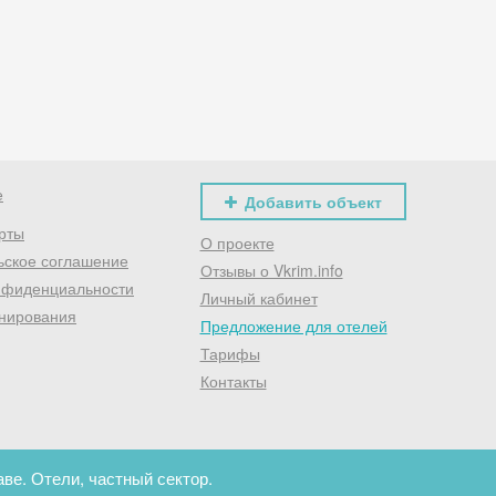
Хочешь дешевле? Оставь почту и получи промокод
первое бронирование!
Получить промокод
е
Добавить объект
рты
О проекте
ьское соглашение
Отзывы о Vkrim.info
нфиденциальности
Личный кабинет
нирования
Предложение для отелей
Тарифы
Контакты
ве. Отели, частный сектор.