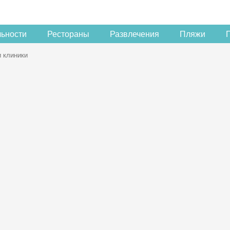
льности
Рестораны
Развлечения
Пляжи
 клиники
Скидка −5%