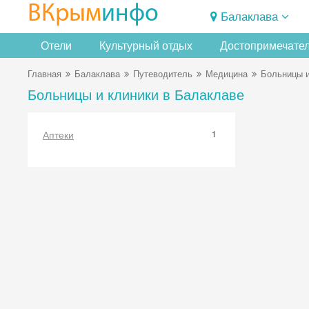
ВКрым
инфо
Балаклава
Отели
Культурный отдых
Достопримечате
Главная
Балаклава
Путеводитель
Медицина
Больницы и
Больницы и клиники в Балаклаве
Аптеки
1